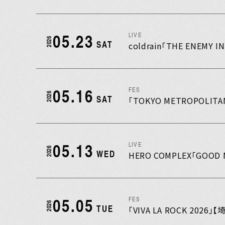
05.23
LIVE
2026
SAT
coldrain「THE ENEMY I
05.16
FES
2026
SAT
「TOKYO METROPOLITA
05.13
LIVE
2026
WED
HERO COMPLEX「GOOD M
05.05
FES
2026
TUE
「VIVA LA ROCK 20