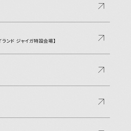
’ NEWS
ああ
ポーツアイランド ジャイガ特設会場】
本学左脳読本
記ギルティ
まレディオ