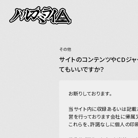
NEWS
LIVE
その他
BIOGRAPHY
サイトのコンテンツやCDジ
てもいいですか？
DISCOGRAPH
お断りしております。
VIDEO
当サイト内に収録あるいは記載
営を行っております会社に帰属
これらを、許諾なしに個人の印
GOODS