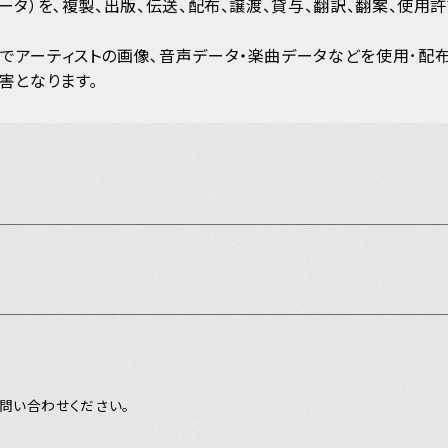
MEMBERS
ータ）を､複製、出版、伝送、配布、譲渡、貸与、翻訳、翻案、使用
PICTURE
でアーティストの画像､音声データ・楽曲データなどを使用･配
害となります｡
あああ
potify
別冊 橋
メキ麺
すどこ
問い合わせください。