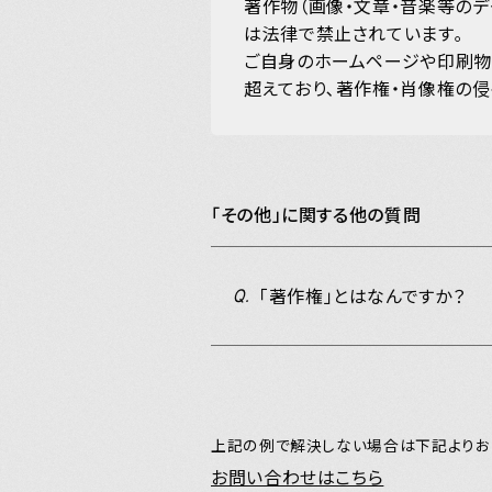
著作物（画像・文章・音楽等のデ
は法律で禁止されています｡
HOME
ご自身のホームページや印刷物
超えており､著作権・肖像権の侵
Official X
Instagram
YouTube
LINE MUSIC
Apple Music
S
「その他」に関する他の質問
「著作権」とはなんですか？
Q.
上記の例で解決しない場合は下記よりお
お問い合わせはこちら