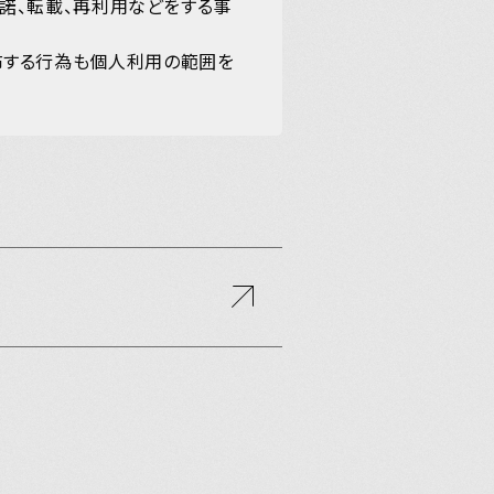
’ NEWS
許諾、転載、再利用などをする事
布する行為も個人利用の範囲を
ああ
本学左脳読本
記ギルティ
まレディオ