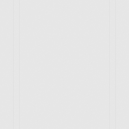
別冊 橋本学左脳読本
メキ麺記ギルティ
すどこまレディオ
東の頑張り日記