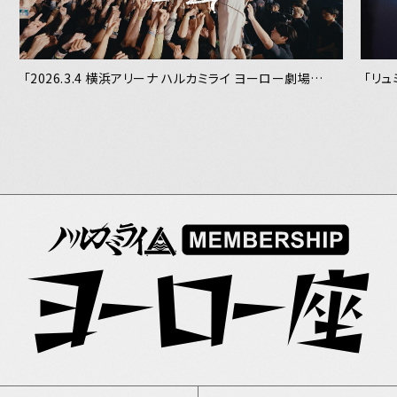
「2026.3.4 横浜アリーナ ハルカミライ ヨーロー劇場
「リュ
2025-2026 47都道府県ワンマン -BOOGER JOE- ツア
ーファイナル」ダイジェスト