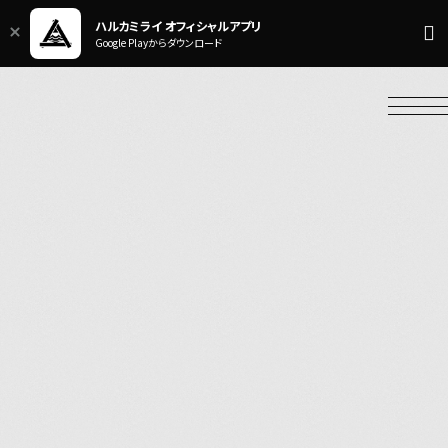
ハルカミライ オフィシャルアプリ
Google Playからダウンロード
NEWS
LIVE
BIOGRAPHY
DISCOGRAPHY
VIDEO
GOODS
HOME
Official X
Instagram
YouTube
LINE MUSIC
Apple Music
Spotify