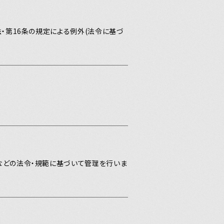
’ NEWS
・第16条の規定による例外(法令に基づ
ああ
本学左脳読本
記ギルティ
などの法令・規範に基づいて管理を行いま
まレディオ