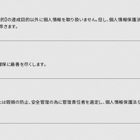
MEMBERS
PICTURE
的】の達成目的以外に個人情報を取り扱いません。但し、個人情報保護法
除きます。
あああ
potify
保に最善を尽くします。
別冊 橋
メキ麺
たは毀損の防止、安全管理の為に管理責任者を選定し、個人情報保護法
すどこ