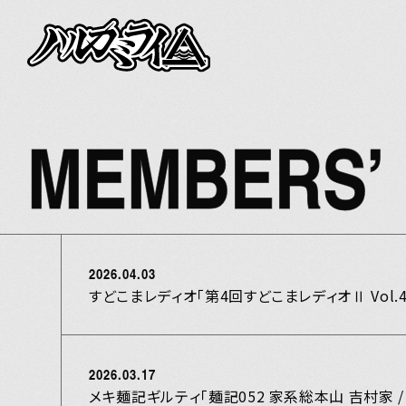
NEWS
LIVE
MEMBERS’
BIOGRAPHY
DISCOGRAPH
2026.04.03
すどこまレディオ「第4回すどこまレディオⅡ Vol.
VIDEO
GOODS
2026.03.17
メキ麺記ギルティ「麺記052 家系総本山 吉村家 /