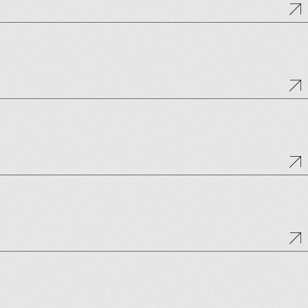
’ NEWS
ああ
本学左脳読本
記ギルティ
まレディオ