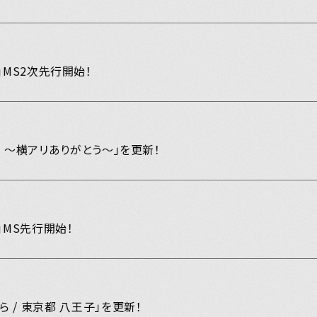
MEMBERS
PICTURE
19」MS2次先行開始！
あああ
potify
3 ～横アリありがとう～」を更新！
別冊 橋
メキ麺
19」MS先行開始！
すどこ
 / 東京都 八王子」を更新！