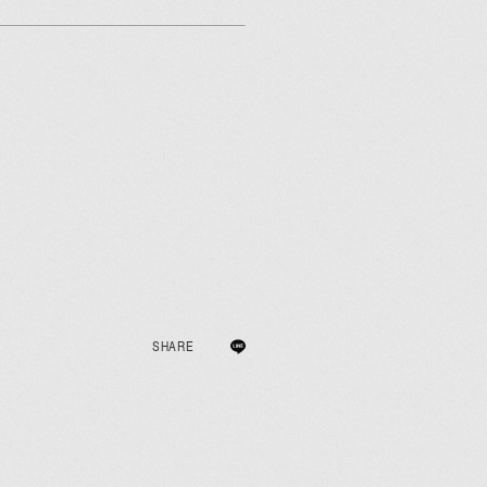
’ NEWS
ああ
本学左脳読本
記ギルティ
SHARE
まレディオ