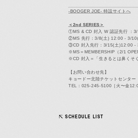
HOME
-BOOGER JOE- 特設サイトへ
＜2nd SERIES＞
①MS & CD 封入 W 認証先行 ：3/1(土
②MS 先行：3/8(土) 12:00 - 3/10(
Official X
Instagram
YouTube
LINE MUSIC
Apple Music
S
③CD 封入先行：3/15(土)12:00 - 3
※MS＝MEMBERSHIP（2/1 OP
※CD 封入＝「生きるとは鼻くそ
【お問い合わせ先】
キョードー北陸チケットセンター
TEL：025-245-5100［火〜金12:0
SCHEDULE LIST