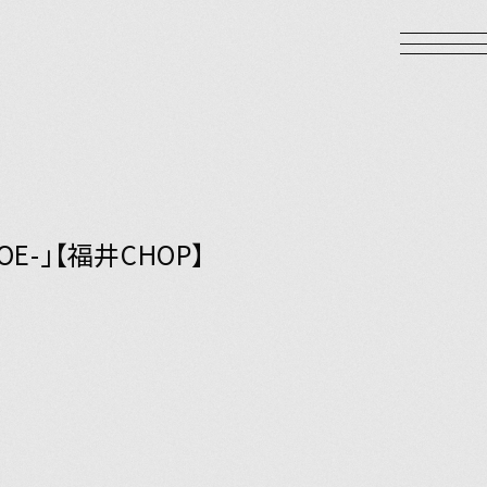
OE-」【福井CHOP】
LOGIN