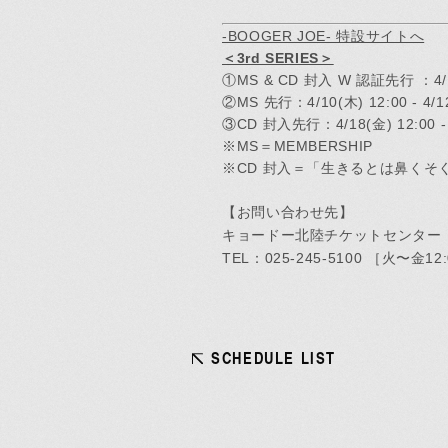
HOME
-BOOGER JOE- 特設サイトへ
＜3rd SERIES＞
①MS & CD 封入 W 認証先行 ：4/1(火
②MS 先行：4/10(木) 12:00 - 4/12
③CD 封入先行：4/18(金) 12:00 - 4
Official X
Instagram
YouTube
LINE MUSIC
Apple Music
S
※MS＝MEMBERSHIP
※CD 封入＝「生きるとは鼻くそ
【お問い合わせ先】
キョードー北陸チケットセンター
TEL：025-245-5100 ［火〜金12:
SCHEDULE LIST