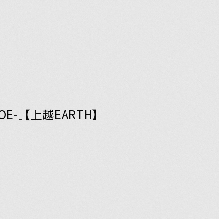
E-」【上越EARTH】
LOGIN