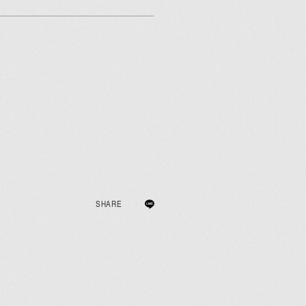
’ NEWS
ああ
本学左脳読本
記ギルティ
SHARE
まレディオ