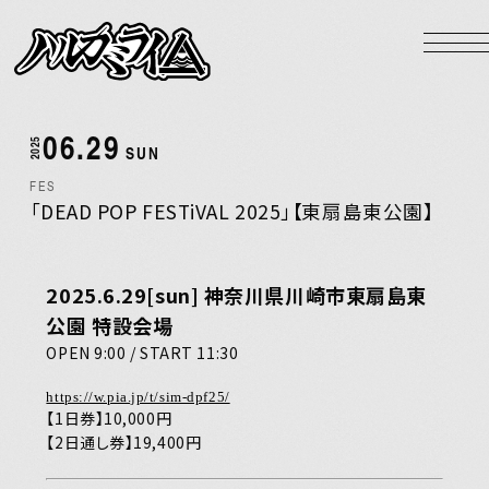
NEWS
LIVE
06.29
2025
BIOGRAPHY
SUN
FES
DISCOGRAPHY
「DEAD POP FESTiVAL 2025」【東扇島東公園】
VIDEO
2
025.6.29[sun] 神奈川県川崎市東扇島東
GOODS
公園 特設会場
HOME
OPEN 9:00 / START 11:30
https://w.pia.jp/t/sim-dpf25/
【1日券】10,000円
【2日通し券】19,400円
Official X
Instagram
YouTube
LINE MUSIC
Apple Music
Spotify