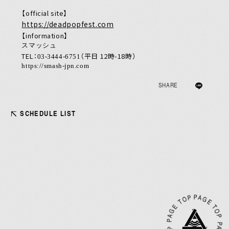
【official site】
https://deadpopfest.com
【information】
スマッシュ
TEL：
（平⽇ 12時-18時）
03-3444-6751
https://smash-jpn.com
SHARE
SCHEDULE LIST
JOIN
LOGIN
MEMBERS’ NEWS
PICTURE
PA
E
T
O
P
A
G
E
T
O
P
PA
G
E
T
O
P
P
A
G
E
T
G
OP
あああああ