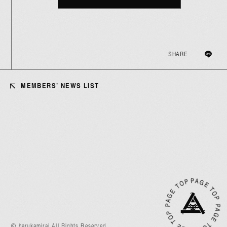
SHARE
MEMBERS’ NEWS LIST
JOIN
LOGIN
MEMBERS’ NEWS
PICTURE
PA
E
T
O
P
A
G
E
T
O
P
PA
G
E
T
O
P
P
A
G
E
T
G
OP
あああああ
P
© harukamirai All Rights Reserved.