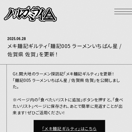
NEWS
LIVE
2025.06.28
BIOGRAPHY
メキ麺記ギルティ「麺記005 ラーメンいちばん星 /
佐賀県 佐賀」を更新！
DISCOGRAPHY
VIDEO
Gt.関大地のラーメン探訪記「メキ麺記ギルティ」を更新！
「麺記005 ラーメンいちばん星 / 佐賀県 佐賀」を公開しまし
GOODS
た。
HOME
※ページ内の「食べたいリストに追加」ボタンを押すと、「食べ
たいリスト」ページに保存され、あとで簡単に見返すことが出
来ます！ぜひご活用ください！
Official X
Instagram
YouTube
LINE MUSIC
Apple Music
Spotify
「メキ麺記ギルティ」はこちら