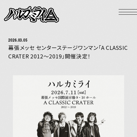
NEWS
LIVE
2026.03.05
BIOGRAPHY
幕張メッセ センターステージワンマン「A CLASSIC
CRATER 2012〜2019」開催決定！
DISCOGRAPHY
VIDEO
GOODS
HOME
Official X
Instagram
YouTube
LINE MUSIC
Apple Music
Spotify