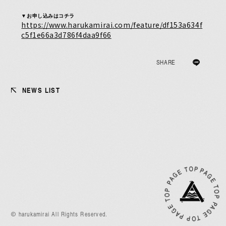
別冊 橋本学左脳読本
▼お申し込みはコチラ
https://www.harukamirai.com/feature/df153a634f
c5f1e66a3d786f4daa9f66
メキ麺記ギルティ
SHARE
すどこまレディオ
NEWS LIST
東の頑張り日記
OP
P
P
O
P
© harukamirai All Rights Reserved.