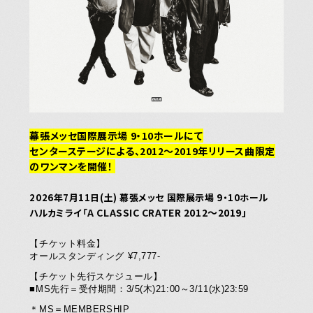
幕張メッセ
国際展示場 9・10ホールにて
センターステージによる、2
012〜2019年リリース曲限定
JOIN
LOGIN
の
ワンマンを開催！
2026年7月11日(土) 
幕張メッセ 国際展示場 9・10ホール
MEMBERS’ NEWS
A CLASSIC CRATER
2012〜2019」
ハルカミライ
「
PICTURE
【チケット料金】
オールスタンディング ¥7,777-
【チケット先行スケジュール】
あああああ
■MS先行＝受付期間：3/5(木)21:00～3/11(水)23:59
＊MS＝MEMBERSHIP