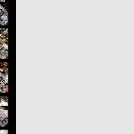
’ NEWS
ああ
本学左脳読本
記ギルティ
まレディオ