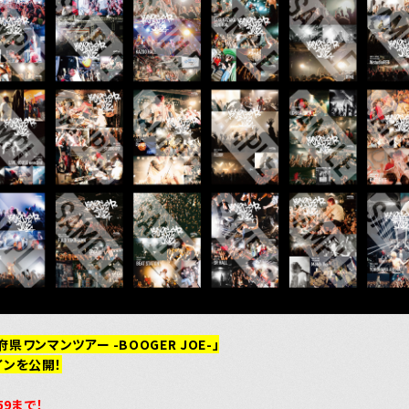
東の頑
府県ワンマンツアー -BOOGER JOE-」
インを公開！
59まで！