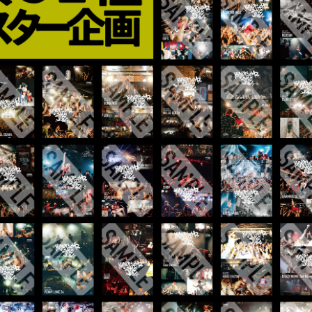
MEMBERS
PICTURE
あああ
potify
別冊 橋
メキ麺
すどこ