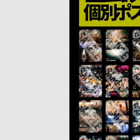
HOME
Official X
Instagram
YouTube
LINE MUSIC
Apple Music
S