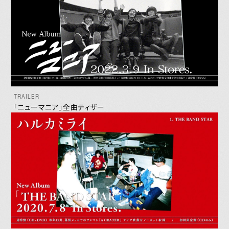
別冊 橋本学左脳読本
メキ麺記ギルティ
すどこまレディオ
TRAILER
東の頑張り日記
「ニューマニア」全曲ティザー