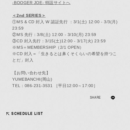
-BOOGER JOE- 特設サイトへ
＜2nd SERIES＞
①MS & CD 封入 W 認証先行 ：3/1(土) 12:00 - 3/3(月)
23:59
②MS 先行：3/8(土) 12:00 - 3/10(月) 23:59
③CD 封入先行：3/15(土)12:00 - 3/17(火) 23:59
※MS＝MEMBERSHIP（2/1 OPEN）
※CD 封入＝「生きるとは鼻くそくらいの希望を持つこ
とだ」封入
JOIN
LOGIN
【お問い合わせ先】
YUMEBANCHI(岡山)
MEMBERS’ NEWS
TEL：086-231-3531 ［平日12:00～17:00］
SHARE
PICTURE
SCHEDULE LIST
あああああ