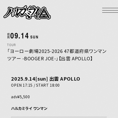
NEWS
LIVE
09.14
2025
BIOGRAPHY
SUN
TOUR
DISCOGRAPHY
「ヨーロー劇場2025-2026 47都道府県ワンマン
ツアー -BOOGER JOE-」【出雲 APOLLO】
VIDEO
GOODS
2025.9.14[sun] 出雲 APOLLO
HOME
OPEN 17:15 / START 18:00
adv¥5,500
Official X
Instagram
YouTube
LINE MUSIC
Apple Music
ハルカミライ ワンマン
Spotify