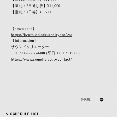
【童札：2
日通し券
】¥11,000
【童札：1
日券
】¥5,500
【official site】
https://kyoto-daisakusen.kyoto/26/
【
information
】
サウンドクリエーター
TEL：06-6357-4400 (平日 12:00〜15:00)
https://www.sound-c.co.jp/contact/
JOIN
LOGIN
MEMBERS’ NEWS
PICTURE
SHARE
あああああ
SCHEDULE LIST