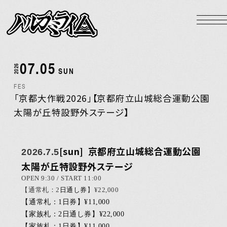
NEWS
LIVE
07.05
2026
BIOGRAPHY
SUN
FES
DISCOGRAPHY
「京都⼤作戦2026」【京都府⽴⼭城総合運動公園
太陽が丘特設野外ステージ】
VIDEO
GOODS
[sun]
京都府⽴⼭城総合運動公園
2026.7.5
HOME
太陽が丘特設野外ステージ
OPEN 9:30 / START 11:00
【通常札：2
日通し券
】¥22,000
【通常札：1
日券
】¥11,000
Official X
Instagram
YouTube
LINE MUSIC
Apple Music
Spotify
【家族札：2
日通し券
】¥22,000
【家族札：1
日券
】¥11,000