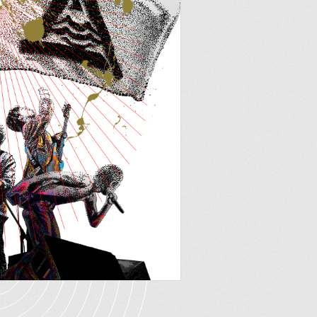
’ NEWS
ああ
本学左脳読本
記ギルティ
まレディオ