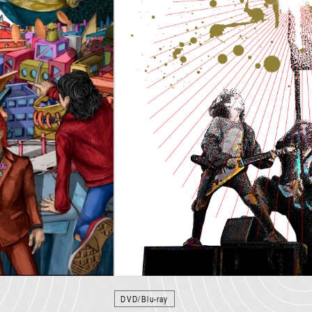
MEMBERS
PICTURE
あああ
potify
別冊 橋
メキ麺
すどこ
DVD/Blu-ray