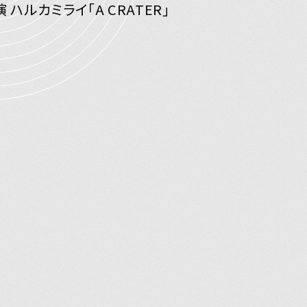
張り日記
演 ハルカミライ「A CRATER」