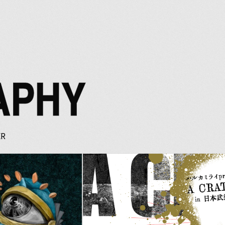
APHY
Y
ER
JOIN