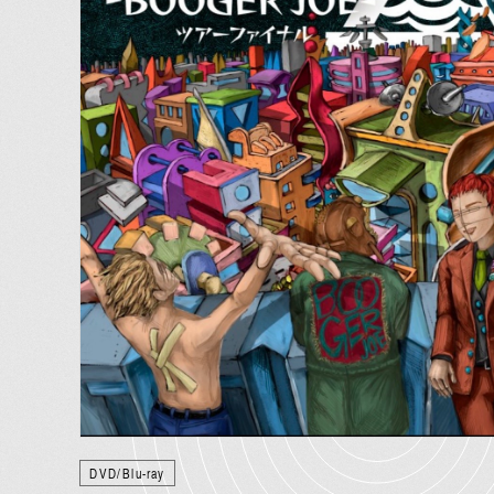
HOME
Official X
Instagram
YouTube
LINE MUSIC
Apple Music
S
DVD/Blu-ray