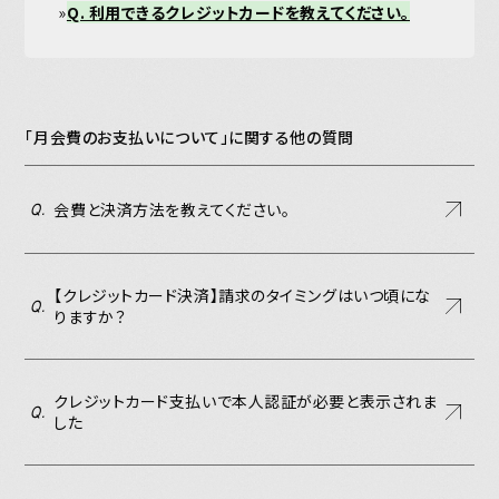
»
Q. 利用できるクレジットカードを教えてください。
「月会費のお支払いについて」に関する他の質問
会費と決済方法を教えてください。
Q.
JOIN
LOGIN
【クレジットカード決済】請求のタイミングはいつ頃にな
Q.
りますか？
MEMBERS’ NEWS
PICTURE
クレジットカード支払いで本人認証が必要と表示されま
Q.
した
あああああ