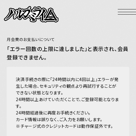
NEWS
LIVE
月会費のお支払いについて
BIOGRAPHY
「エラー回数の上限に達しました」と表示され、会員
DISCOGRAPHY
登録できません。
VIDEO
決済手続きの際に「24時間以内に4回以上」エラーが発
GOODS
生した場合、セキュリティの観点より再試行することが
できない状態となります。
HOME
24時間以上あけていただくことで、ご登録可能となりま
す。
24時間経過後に再度お手続きください。
カード情報は誤りなく、ご入力をお願いします。
Official X
Instagram
YouTube
LINE MUSIC
Apple Music
※チャージ式のクレジットカードは動作保証外です。
Spotify