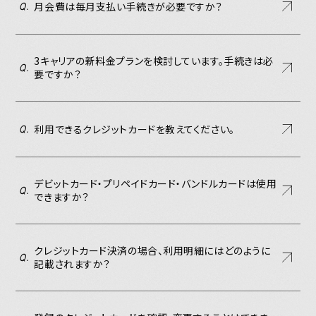
月会費は毎月支払い手続きが必要ですか？
Q.
別冊 橋本学左脳読本
メキ麺記ギルティ
3キャリアの新料金プランを検討しています。手続きは必
Q.
要ですか？
すどこまレディオ
利用できるクレジットカードを教えてください。
Q.
東の頑張り日記
デビットカード・プリペイドカード・バンドルカードは使用
Q.
できますか？
クレジットカード決済の場合、利用明細にはどのように
Q.
記載されますか？